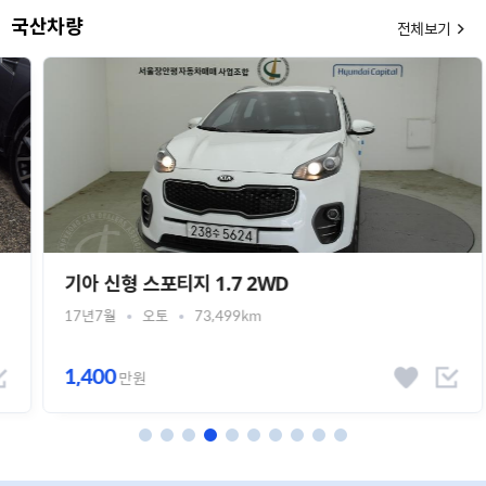
국산차량
전체보기
기아 신형 스포티지 1.7 2WD
17년7월
오토
73,499km
1,400
만원