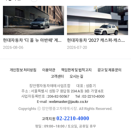
현대자동차 ‘디 올 뉴 아반떼’ 계약 개시
현대자동차 ‘2027 캐스퍼·캐스퍼 일렉트릭’ 출시
2026-08-06
2026-07-20
개인정보 처리방침
이용약관
책임한계 및 법적고지
광고 및 제휴문의
고객센터
오시는 길
장안평자동차매매사업조합
대표 : 성중기
주소 : 서울특별시 성동구 용답동 234 A동 3층 가열 6호
사업자등록번호 : 206-82-50567
Tel : 02-2210-4000
E-mail :
webmaster@jauto.co.kr
Copyrights ⓒ 장안평중고차매매시장. All Rights Reserved.
02-2210-4000
고객지원
평일 : 09:00~18:00 / 토요일, 공휴일 휴무