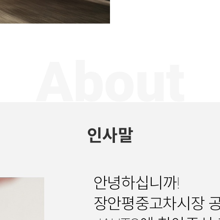
About
인사말
안녕하십니까!
장안평중고차시장 공