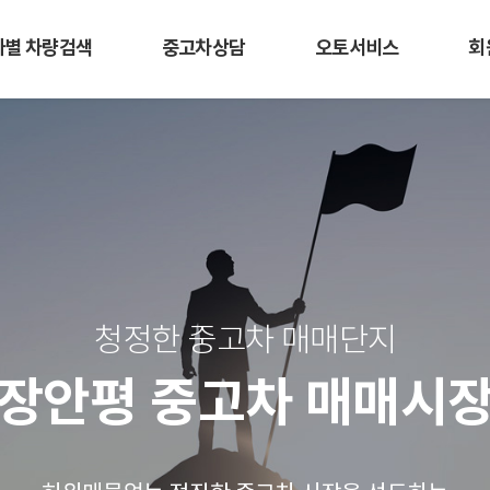
사별 차량검색
중고차상담
오토서비스
회
청정한 중고차 매매단지
장안평 중고차 매매시