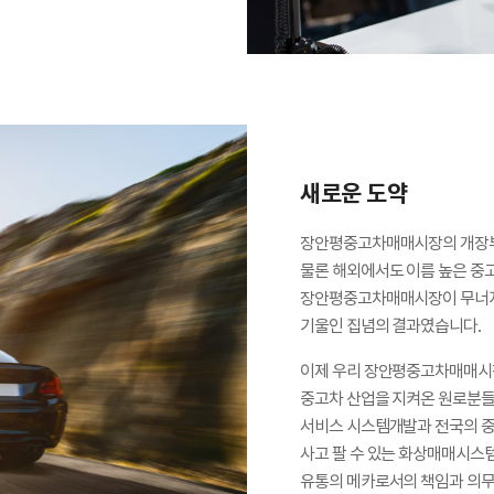
새로운 도약
장안평중고차매매시장의 개장부
물론 해외에서도 이름 높은 중
장안평중고차매매시장이 무너지면
기울인 집념의 결과였습니다.
이제 우리 장안평중고차매매시장
중고차 산업을 지켜온 원로분들의
서비스 시스템개발과 전국의 
사고 팔 수 있는 화상매매시스
유통의 메카로서의 책임과 의무