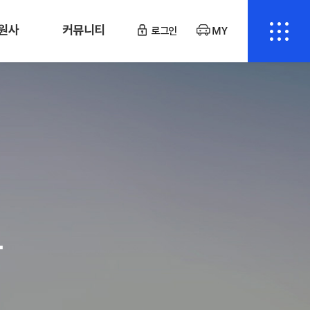
원사
커뮤니티
로그인
MY
장