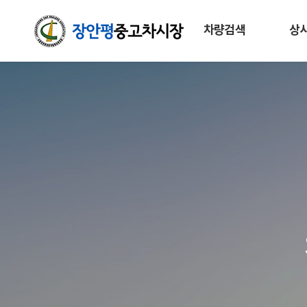
차량검색
상