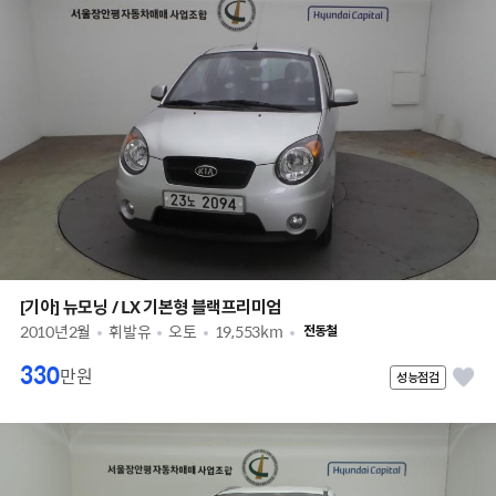
[기아] 뉴모닝 / LX 기본형 블랙프리미엄
2010년2월
휘발유
오토
19,553km
전동철
330
만원
성능점검