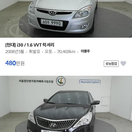
[현대] i30 / 1.6 VVT 럭셔리
2008년5월
휘발유
오토
70,403km
이봉주
480
만원
성능점검