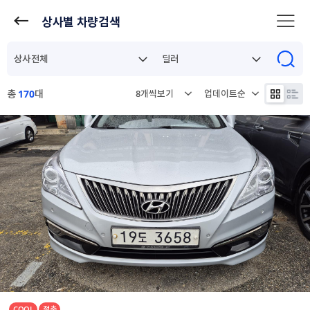
상사별 차량검색
총
170
대
COOL
절충