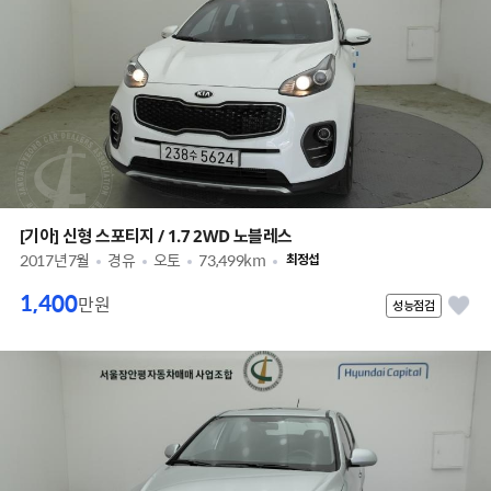
[기아] 신형 스포티지 / 1.7 2WD 노블레스
2017년7월
경유
오토
73,499km
최정섭
1,400
만원
성능점검