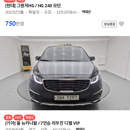
[현대] 그랜저HG / HG 240 모던
2015년2월
휘발유
오토
119,070km
박대선
750
만원
성능점검
절충
HOT
특옵션
[기아] 올 뉴카니발 / 7인승 리무진 디젤 VIP
2018년6월
경유
오토
60,245km
박대선