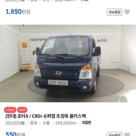
1,850
만원
성능점검
COOL
HOT
[현대] 포터II / CRDi 슈퍼캡 초장축 플러스팩
2012년6월
경유
수동
193,331km
조일현
550
만원
성능점검