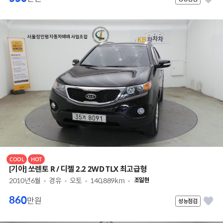
COOL
HOT
[기아] 쏘렌토 R / 디젤 2.2 2WD TLX 최고급형
2010년6월
경유
오토
140,889km
조일현
860
만원
성능점검