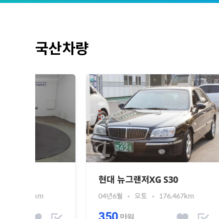
국산차량
현대 뉴그랜저XG S30
현대 
04년6월
오토
176,467km
12년6
350
55
만원