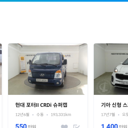
포터II CRDi 슈퍼캡
기아 신형 스포티지 1.7 
월
수동
193,331km
17년7월
오토
73,499km
0
1,400
만원
만원