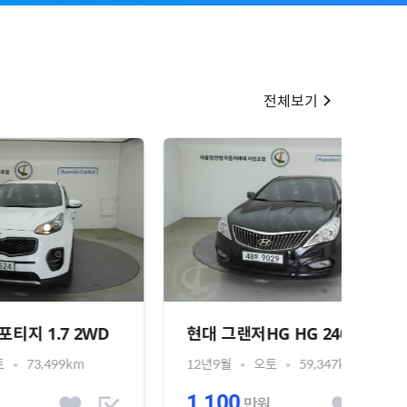
전체보기
2WD
현대 그랜저HG HG 240
현대 
12년9월
오토
59,347km
15년
1,100
75
만원