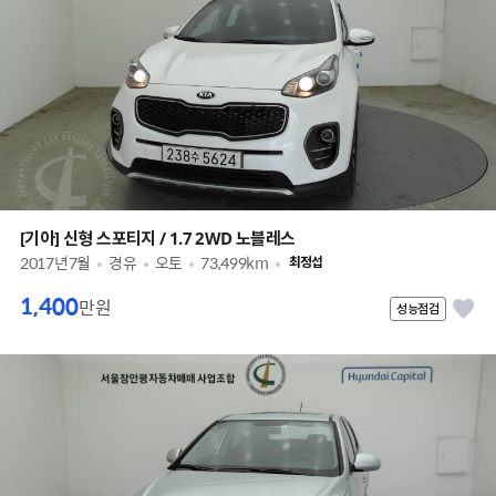
[기아] 신형 스포티지 / 1.7 2WD 노블레스
2017년7월
경유
오토
73,499km
최정섭
1,400
만원
성능점검