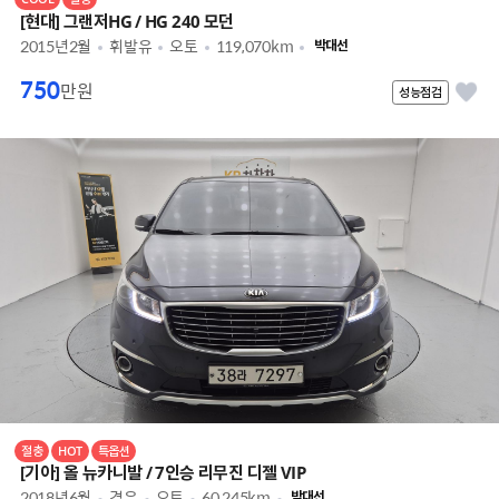
[현대] 그랜저HG / HG 240 모던
2015년2월
휘발유
오토
119,070km
박대선
750
만원
성능점검
절충
HOT
특옵션
[기아] 올 뉴카니발 / 7인승 리무진 디젤 VIP
2018년6월
경유
오토
60,245km
박대선