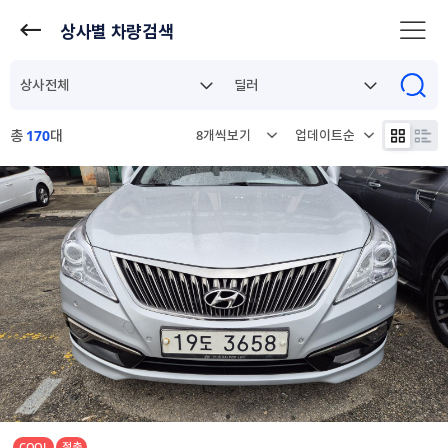
상사별 차량검색
총
170
대
COOL
절충