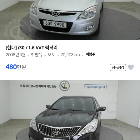
[현대] i30 / 1.6 VVT 럭셔리
2008년5월
휘발유
오토
70,403km
이봉주
480
만원
성능점검