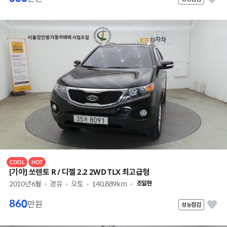
COOL
HOT
[기아] 쏘렌토 R / 디젤 2.2 2WD TLX 최고급형
2010년6월
경유
오토
140,889km
조일현
860
만원
성능점검