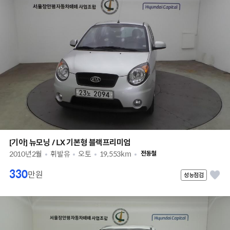
[기아] 뉴모닝 / LX 기본형 블랙프리미엄
2010년2월
휘발유
오토
19,553km
전동철
330
만원
성능점검