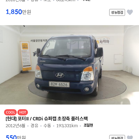
1,850
만원
성능점검
COOL
HOT
[현대] 포터II / CRDi 슈퍼캡 초장축 플러스팩
2012년6월
경유
수동
193,331km
조일현
550
만원
성능점검