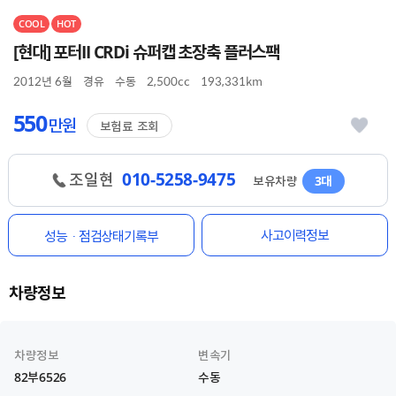
COOL
HOT
[현대] 포터II CRDi 슈퍼캡 초장축 플러스팩
2012년 6월
경유
수동
2,500cc
193,331km
550
만원
보험료 조회
010-5258-9475
조일현
보유차량
3대
사고이력정보
성능ㆍ점검상태기록부
차량정보
차량정보
변속기
82부6526
수동