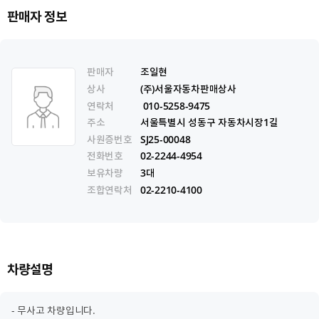
판매자 정보
판매자
조일현
상사
(주)서울자동차판매상사
연락처
010-5258-9475
주소
서울특별시 성동구 자동차시장1길
사원증번호
SJ25-00048
전화번호
02-2244-4954
보유차량
3대
조합연락처
02-2210-4100
차량설명
- 무사고 차량입니다.