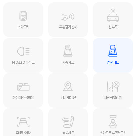
스마트키
후방감지센서
선루프
HID/LED 라이트
가죽시트
열선시트
하이패스 룸미러
네비게이션
차선이탈방지
후방카메라
통풍시트
스마트크루즈컨트럴