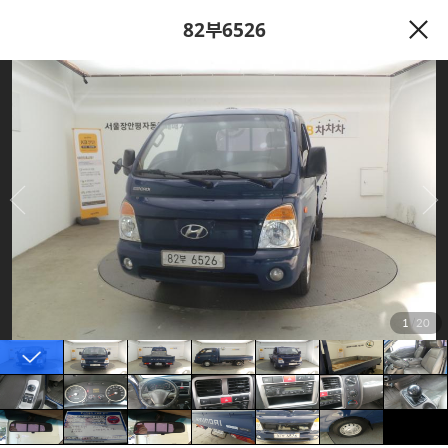
82부6526
1
/
20