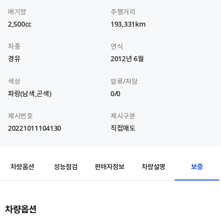
배기량
주행거리
2,500cc
193,331km
차종
연식
경유
2012년 6월
색상
압류/저당
파랑(남색,곤색)
0/0
제시번호
제시구분
20221011104130
직접매도
보증
차량옵션
성능점검
판매자정보
차량설명
차량옵션