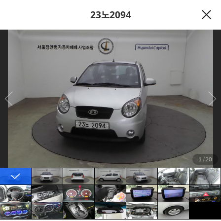
23노2094
1
/
20