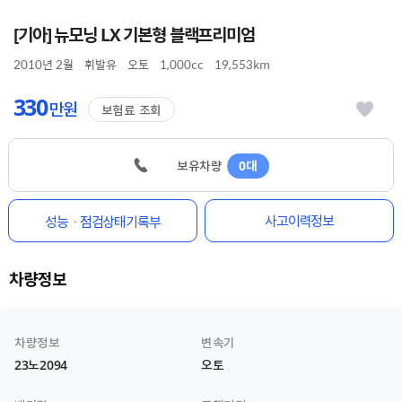
[기아] 뉴모닝 LX 기본형 블랙프리미엄
2010년 2월
휘발유
오토
1,000cc
19,553km
330
만원
보험료 조회
보유차량
0대
사고이력정보
성능ㆍ점검상태기록부
차량정보
차량정보
변속기
23노2094
오토