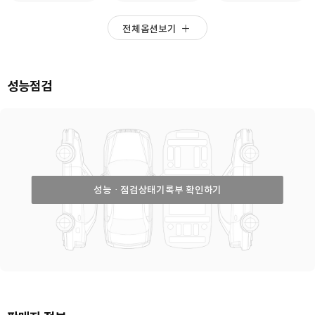
전체옵션보기
성능점검
성능ㆍ점검상태기록부 확인하기