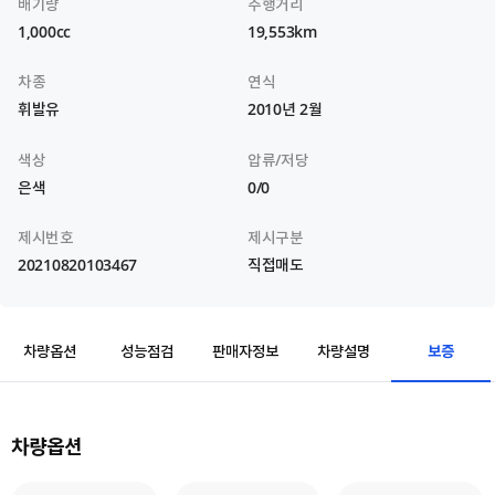
배기량
주행거리
1,000cc
19,553km
차종
연식
휘발유
2010년 2월
색상
압류/저당
은색
0/0
제시번호
제시구분
20210820103467
직접매도
보증
차량옵션
성능점검
판매자정보
차량설명
차량옵션