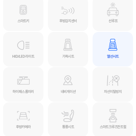
스마트키
후방감지센서
선루프
HID/LED 라이트
가죽시트
열선시트
하이패스 룸미러
네비게이션
차선이탈방지
후방카메라
통풍시트
스마트크루즈컨트럴