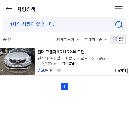
차량검색
총
1
대
현대 그랜저HG HG 240 모던
년식/15년2월
휘발유
오토
2,359cc
119,070km
박대선딜러
750
만원
성능점검
1