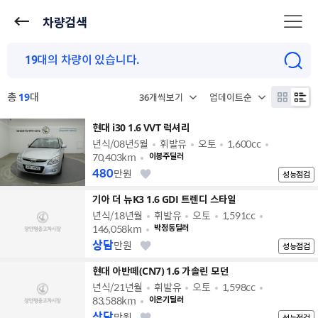
차량검색
총
19
대
현대 i30 1.6 VVT 럭셔리
년식/08년5월
휘발유
오토
1,600cc
70,403km
이봉주딜러
480
만원
성능점검
기아 더 뉴K3 1.6 GDI 트렌디 스타일
년식/18년월
휘발유
오토
1,591cc
146,058km
박정동딜러
상담
만원
성능점검
현대 아반떼(CN7) 1.6 가솔린 모던
년식/21년월
휘발유
오토
1,598cc
83,588km
이은기딜러
상담
만원
성능점검