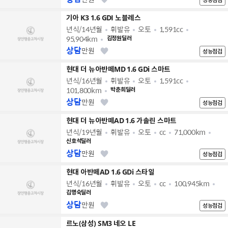
기아 K3 1.6 GDI 노블레스
년식/14년월
휘발유
오토
1,591cc
95,904km
김정원딜러
상담
만원
성능점검
현대 더 뉴아반떼MD 1.6 GDi 스마트
년식/16년월
휘발유
오토
1,591cc
101,800km
박춘희딜러
상담
만원
성능점검
현대 더 뉴아반떼AD 1.6 가솔린 스마트
년식/19년월
휘발유
오토
cc
71,000km
신호석딜러
상담
만원
성능점검
현대 아반떼AD 1.6 GDi 스타일
년식/16년월
휘발유
오토
cc
100,945km
김명숙딜러
상담
만원
성능점검
르노(삼성) SM3 네오 LE