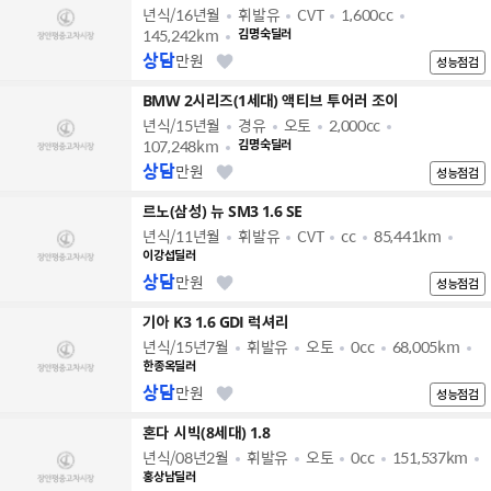
년식/16년월
휘발유
CVT
1,600cc
145,242km
김명숙딜러
상담
만원
성능점검
BMW 2시리즈(1세대) 액티브 투어러 조이
년식/15년월
경유
오토
2,000cc
107,248km
김명숙딜러
상담
만원
성능점검
르노(삼성) 뉴 SM3 1.6 SE
년식/11년월
휘발유
CVT
cc
85,441km
이강섭딜러
상담
만원
성능점검
기아 K3 1.6 GDI 럭셔리
년식/15년7월
휘발유
오토
0cc
68,005km
한종옥딜러
상담
만원
성능점검
혼다 시빅(8세대) 1.8
년식/08년2월
휘발유
오토
0cc
151,537km
홍상남딜러