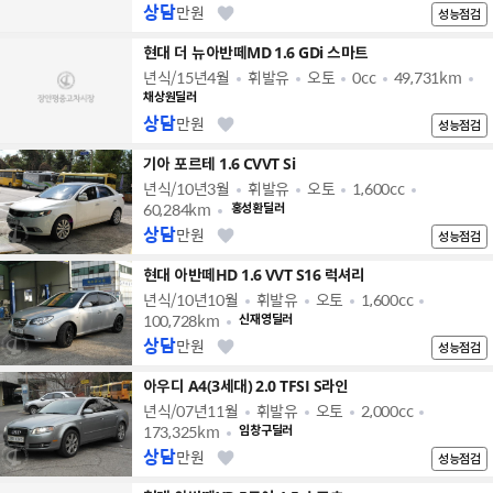
상담
만원
성능점검
현대 더 뉴아반떼MD 1.6 GDi 스마트
년식/15년4월
휘발유
오토
0cc
49,731km
채상원딜러
상담
만원
성능점검
기아 포르테 1.6 CVVT Si
년식/10년3월
휘발유
오토
1,600cc
60,284km
홍성환딜러
상담
만원
성능점검
현대 아반떼HD 1.6 VVT S16 럭셔리
년식/10년10월
휘발유
오토
1,600cc
100,728km
신재영딜러
상담
만원
성능점검
아우디 A4(3세대) 2.0 TFSI S라인
년식/07년11월
휘발유
오토
2,000cc
173,325km
임창구딜러
상담
만원
성능점검