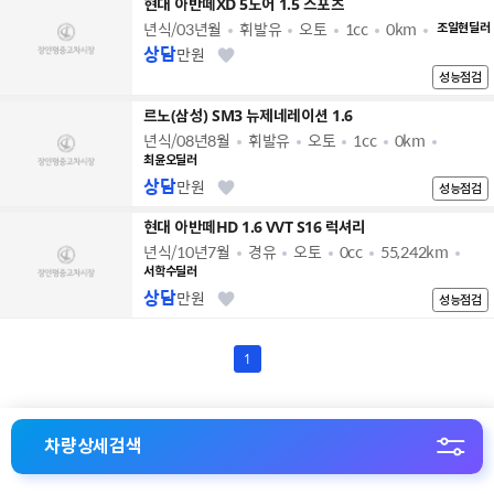
현대 아반떼XD 5도어 1.5 스포츠
년식/03년월
휘발유
오토
1cc
0km
조일현딜러
상담
만원
성능점검
르노(삼성) SM3 뉴제네레이션 1.6
년식/08년8월
휘발유
오토
1cc
0km
최윤오딜러
상담
만원
성능점검
현대 아반떼HD 1.6 VVT S16 럭셔리
년식/10년7월
경유
오토
0cc
55,242km
서학수딜러
상담
만원
성능점검
1
차량상세검색