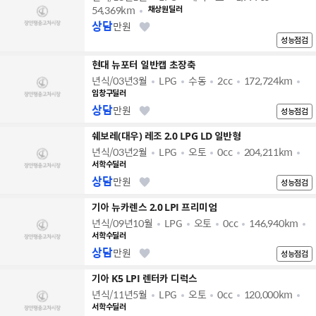
54,369km
채상원딜러
상담
만원
성능점검
현대 뉴포터 일반캡 초장축
년식/03년3월
LPG
수동
2cc
172,724km
임창구딜러
상담
만원
성능점검
쉐보레(대우) 레조 2.0 LPG LD 일반형
년식/03년2월
LPG
오토
0cc
204,211km
서학수딜러
상담
만원
성능점검
기아 뉴카렌스 2.0 LPI 프리미엄
년식/09년10월
LPG
오토
0cc
146,940km
서학수딜러
상담
만원
성능점검
기아 K5 LPI 렌터카 디럭스
년식/11년5월
LPG
오토
0cc
120,000km
서학수딜러