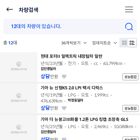
차량검색
총
12
대
현대 포터II 일렉트릭 내장탑차 일반
년식/23년월
전기
오토
cc
63,799km
김인중딜러
상담
만원
성능점검
기아 뉴 신형K5 2.0 LPI 택시 디럭스
년식/19년월
LPG
오토
1,999cc
476,639km
박정동딜러
상담
만원
성능점검
기아 더 뉴봉고Ⅲ화물 1.2톤 LPG 킹캡 초장축 GLS
년식/25년월
LPG
오토
2,469cc
10,088km
김인중딜러
상담
만원
성능점검