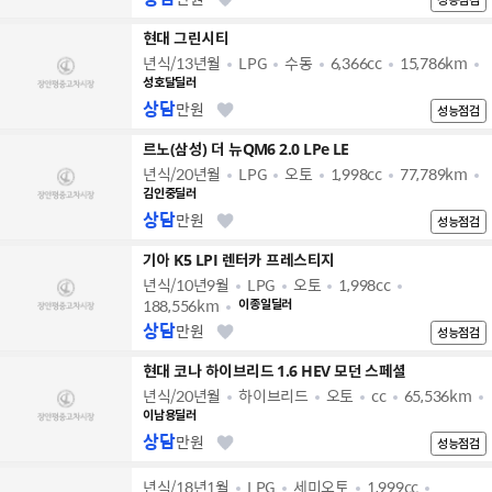
현대 그린시티
년식/13년월
LPG
수동
6,366cc
15,786km
성호달딜러
상담
만원
성능점검
르노(삼성) 더 뉴QM6 2.0 LPe LE
년식/20년월
LPG
오토
1,998cc
77,789km
김인중딜러
상담
만원
성능점검
기아 K5 LPI 렌터카 프레스티지
년식/10년9월
LPG
오토
1,998cc
188,556km
이종일딜러
상담
만원
성능점검
현대 코나 하이브리드 1.6 HEV 모던 스페셜
년식/20년월
하이브리드
오토
cc
65,536km
이남용딜러
상담
만원
성능점검
년식/18년1월
LPG
세미오토
1,999cc