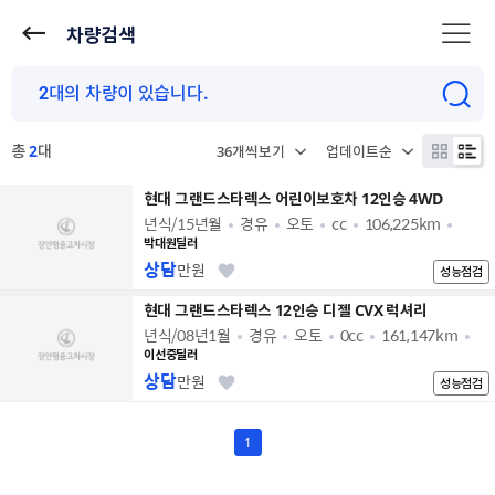
차량검색
총
2
대
현대 그랜드스타렉스 어린이보호차 12인승 4WD
년식/15년월
경유
오토
cc
106,225km
박대원딜러
상담
만원
성능점검
현대 그랜드스타렉스 12인승 디젤 CVX 럭셔리
년식/08년1월
경유
오토
0cc
161,147km
이선중딜러
상담
만원
성능점검
1