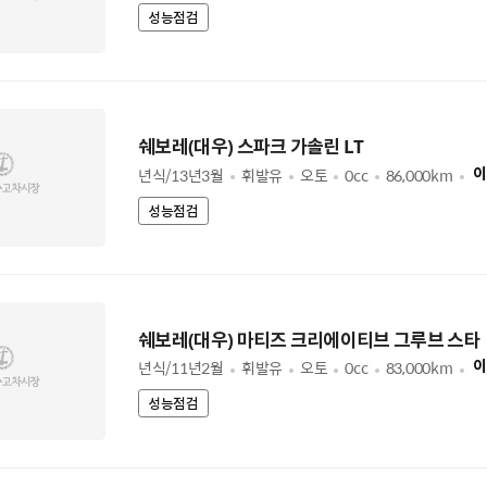
성능점검
쉐보레(대우) 스파크 가솔린 LT
년식/13년3월
휘발유
오토
0cc
86,000km
이
성능점검
쉐보레(대우) 마티즈 크리에이티브 그루브 스타
년식/11년2월
휘발유
오토
0cc
83,000km
이
성능점검