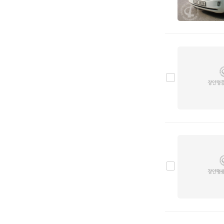
스즈키
0
시트로엥
0
알파 로메오
0
알핀
0
애스턴마틴
0
어큐라
0
오펠
0
올즈모빌
0
이네오스
0
이스즈
0
인피니티
0
재규어
0
지프
0
캐딜락
0
코닉세그
0