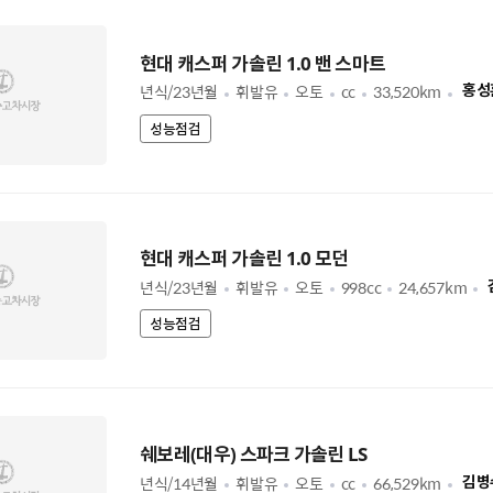
현대 캐스퍼 가솔린 1.0 밴 스마트
년식/23년월
휘발유
오토
cc
33,520km
홍성
성능점검
현대 캐스퍼 가솔린 1.0 모던
년식/23년월
휘발유
오토
998cc
24,657km
성능점검
쉐보레(대우) 스파크 가솔린 LS
년식/14년월
휘발유
오토
cc
66,529km
김병