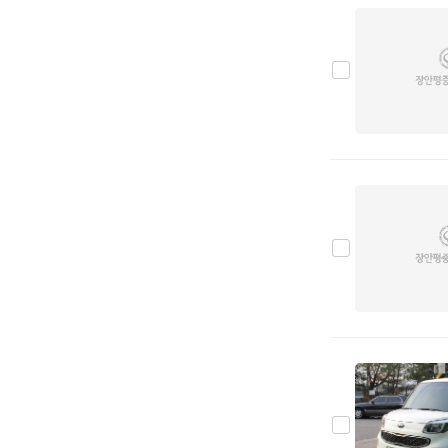
맥라렌
0
머큐리
0
미쯔비시
0
미쯔오까
0
벤틀리
0
볼보
0
부가티
0
북기은상
0
뷰익
0
사브
0
사이언
0
새턴
0
쉐보레
0
스마트
0
스바루
0