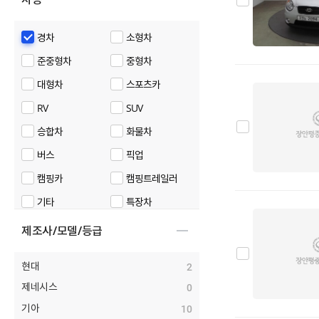
경차
소형차
준중형차
중형차
대형차
스포츠카
RV
SUV
승합차
화물차
버스
픽업
캠핑카
캠핑트레일러
기타
특장차
제조사/모델/등급
현대
2
제네시스
0
기아
10