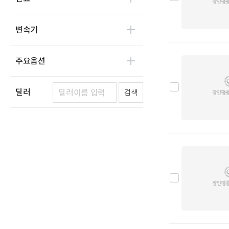
어울림
0
에디슨모터스
0
변속기
이비온
0
캠프마스터
0
주요옵션
파워프라자
0
한국상용트럭
0
딜러
검색
한국쓰리축
0
한국메리트
0
한국특장기술
0
한국쓰리축공업
0
한국특장차
0
두성특장차
0
명성정공
0
수성특장
0
동해기계항공
0