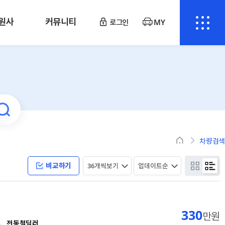
원사
커뮤니티
로그인
MY
차량검색
비교하기
330
만원
전동철딜러