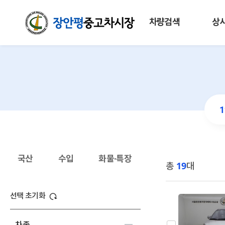
차량검색
상
국산
수입
화물·특장
총
19
대
선택 초기화
차종