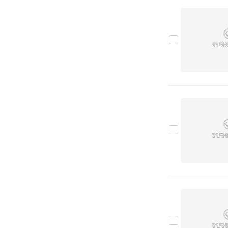
JK에스코트
0
PDL모터스
0
비티모바일
0
아리아모빌
0
D.K 마린
0
카셈
0
크린텍
0
BMW
0
벤츠
0
아우디
0
폭스바겐
0
미니
0
DS
0
GMC
0
LEVC
0