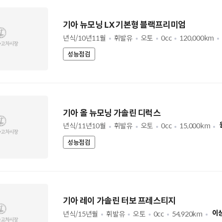
기아 뉴모닝 LX 기본형 블랙프리미엄
년식/10년11월
휘발유
오토
0cc
120,000km
성능점검
기아 올 뉴모닝 가솔린 디럭스
년식/11년10월
휘발유
오토
0cc
15,000km
성능점검
기아 레이 가솔린 터보 프레스티지
년식/15년월
휘발유
오토
0cc
54,920km
이