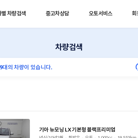
사별 차량검색
중고차상담
오토서비스
회
차량검색
기아 뉴모닝 LX 기본형 블랙프리미엄
년식/10년2월
휘발유
오토
1,000cc
19,553km