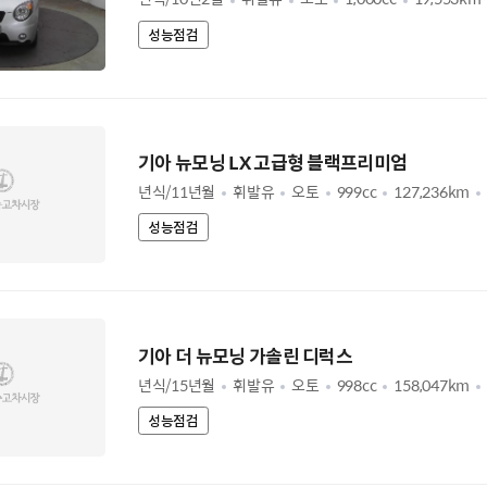
성능점검
기아 뉴모닝 LX 고급형 블랙프리미엄
년식/11년월
휘발유
오토
999cc
127,236km
성능점검
기아 더 뉴모닝 가솔린 디럭스
년식/15년월
휘발유
오토
998cc
158,047km
성능점검