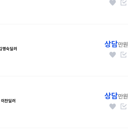
상담
만원
김명숙딜러
상담
만원
이찬딜러