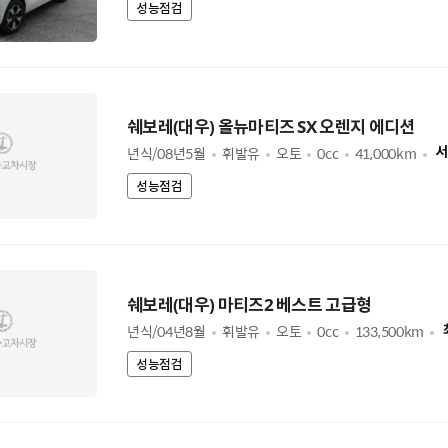
성능점검
쉐보레(대우) 올뉴마티즈 SX 오렌지 에디션
년식/08년5월
휘발유
오토
0cc
41,000km
서
성능점검
쉐보레(대우) 마티즈2 베스트 고급형
년식/04년8월
휘발유
오토
0cc
133,500km
성능점검