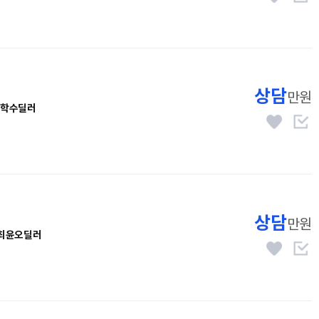
상담
만원
학수딜러
상담
만원
최윤오딜러