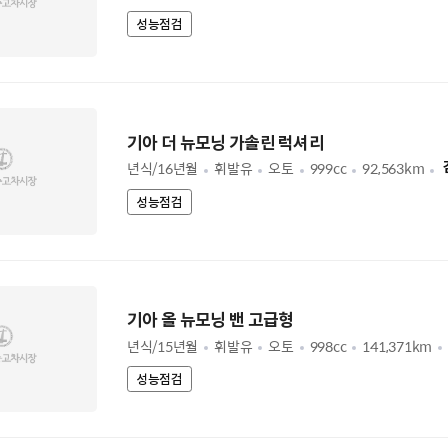
성능점검
기아 더 뉴모닝 가솔린 럭셔리
년식/16년월
휘발유
오토
999cc
92,563km
성능점검
기아 올 뉴모닝 밴 고급형
년식/15년월
휘발유
오토
998cc
141,371km
성능점검