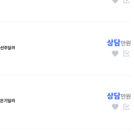
상담
만원
선주딜러
상담
만원
은기딜러