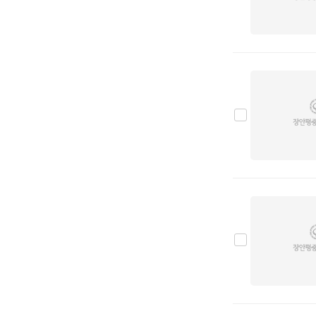
닛산
0
다이하쯔
0
닷지
0
란치아
0
람보르기니
0
랜드로버
0
램
0
렉서스
0
로버
0
로터스
0
롤스로이스
0
르노
0
리비안
0
링컨
0
마세라티
0
마쯔다
0