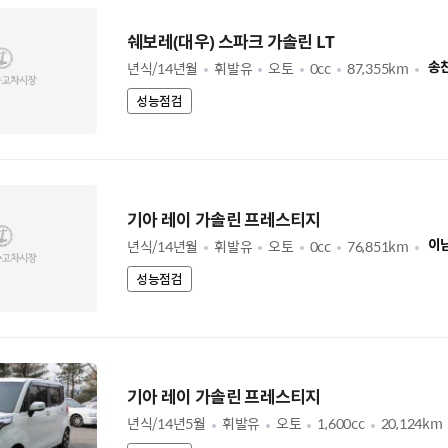
쉐보레(대우) 스파크 가솔린 LT
년식/14년월
휘발유
오토
0cc
87,355km
송
성능점검
기아 레이 가솔린 프레스티지
년식/14년월
휘발유
오토
0cc
76,851km
이
성능점검
기아 레이 가솔린 프레스티지
년식/14년5월
휘발유
오토
1,600cc
20,124km