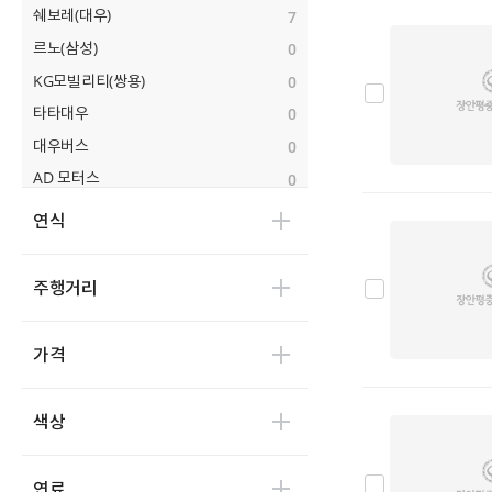
쉐보레(대우)
7
르노(삼성)
0
KG모빌리티(쌍용)
0
타타대우
0
대우버스
0
AD 모터스
0
비바모빌리티(JJ 모터스)
0
연식
대창모터스(루트17)
0
범한자동차
0
주행거리
디피코
0
마스타
0
가격
마이브(KST 일렉트릭)
0
세보모빌리티(캠시스)
0
색상
스마트이브이
0
우진산전
0
연료