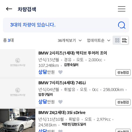
차량검색
총
3
대
BMW 2시리즈(1세대) 액티브 투어러 조이
년식/15년월
경유
오토
2,000cc
107,248km
김명숙딜러
상담
만원
성능점검
BMW 7시리즈(4세대) 745Li
년식/04년월
휘발유
오토
0cc
258,000km
임창구딜러
상담
만원
성능점검
BMW Z4(2세대) 35i sDrive
년식/11년10월
휘발유
오토
2,979cc
24,581km
박광천/김현도딜러
상담
만원
성능점검