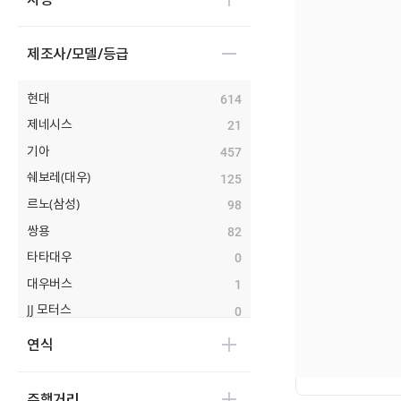
제조사/모델/등급
현대
614
제네시스
21
기아
457
쉐보레(대우)
125
르노(삼성)
98
쌍용
82
타타대우
0
대우버스
1
JJ 모터스
0
대창모터스
0
연식
디피코
0
마스타
0
주행거리