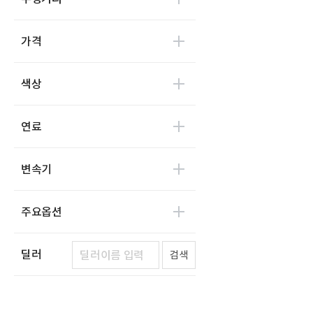
마이브(KST 일렉트릭)
0
세보모빌리티(캠시스)
0
가격
우진산전
0
어울림
0
색상
에디슨모터스
0
이비온
0
연료
캠프마스터
0
파워프라자
0
변속기
한국상용트럭
0
한국쓰리축
1
주요옵션
두성특장차
0
명성정공
0
딜러
검색
한국특장차
0
수성특장
0
동해기계항공
0