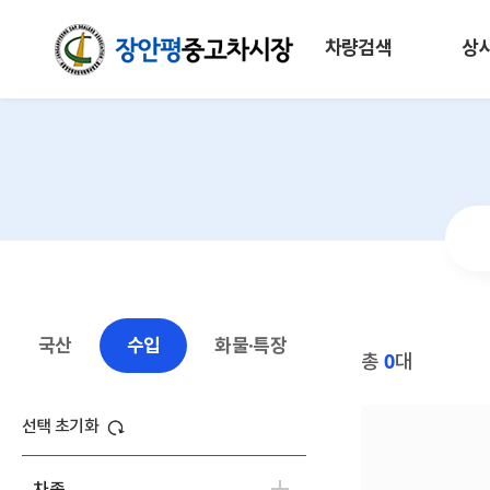
차량검색
상
국산
수입
화물·특장
총
0
대
선택 초기화
차종