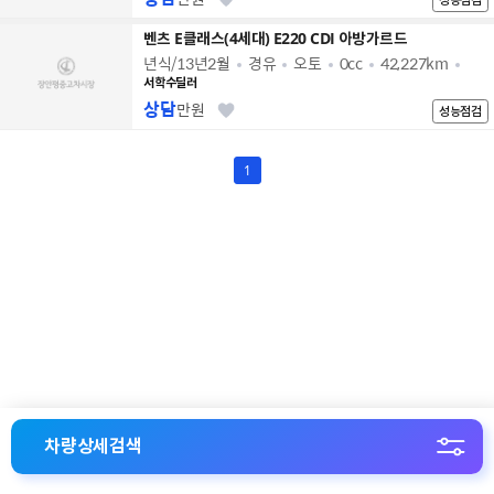
벤츠 E클래스(4세대) E220 CDI 아방가르드
년식/13년2월
경유
오토
0cc
42,227km
서학수딜러
상담
만원
성능점검
1
차량상세검색