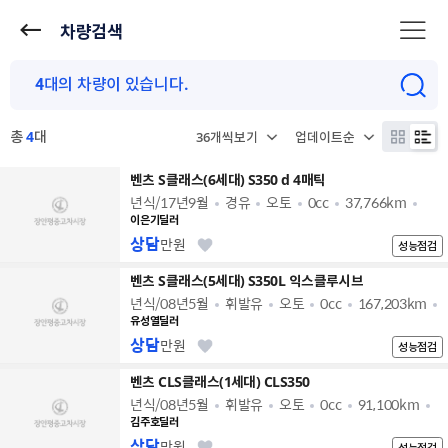
차량검색
총
4
대
벤츠 S클래스(6세대) S350 d 4매틱
년식/17년9월
경유
오토
0cc
37,766km
이은기딜러
상담
만원
성능점검
벤츠 S클래스(5세대) S350L 익스클루시브
년식/08년5월
휘발유
오토
0cc
167,203km
유성열딜러
상담
만원
성능점검
벤츠 CLS클래스(1세대) CLS350
년식/08년5월
휘발유
오토
0cc
91,100km
김주호딜러
상담
만원
성능점검