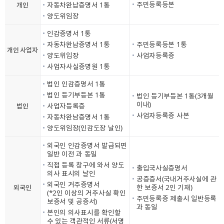
주민등록등본
자동차완납증명서 1통
개인
양도위임장
인감증명서 1통
자동차완남증명서 1통
주민등록등본 1통
개인 사업자
양도위임장
사업자등록증
사업자사실증명원 1통
법인 인감증명서 1통
법인 등기부등본 1통
법인 등기부등본 1통(3개월
이내)
사업자등록증
법인
사업자등록증 사본
자동차완남증명서 1통
양도위임장(인감도장 날인)
외국인 인감증명서 발급되면
일반 이전 과 동일
직접 등록 창구에 와서 양도
출입국사실증명서
의사 표시의 날인
공증증서(국내거주사실에 관
외국인 거주증명서
한 보증서 2인 기재)
외국인
(*2인 이상의 거주사실 확인
주민등록증 제출시 일반등록
보증서 및 공증서)
과 동일
본인의 의사표시를 확인할
수 있는 객관적인 서류(서명