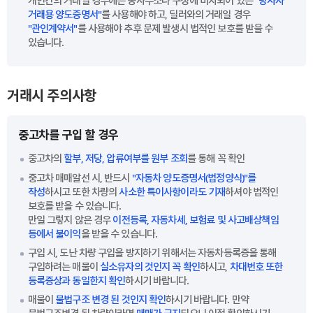
개인간의 거래일 경우에는 동사무소나 구청에 비치되어 있는
"당사자
거래용 양도증명서"
를 사용해야 하고, 딜러와의 거래일 경우
"관인계약서"
를 사용해야 추후 문제 발생시 법적인 보호를 받을 수
있습니다.
거래시 주의사항
중고차를 구입 할 경우
중고차의
할부, 저당, 압류여부를 원부 조회
를 통해 꼭 확인
중고차 매매알선 시, 반드시
"자동차 양도증명서(법정양식)"를
작성
하시고 또한 차량의
사소한 특이사항이라도 기재
하셔야 법적인
보호를 받을 수 있습니다.
만일 그렇지 않은 경우
이전등록, 자동차세, 보험료 및 사고배상책임
등에서 불이익
을 받을 수 있습니다.
구입 시, 도난 차량 구입을 방지하기 위해서는 자동차등록증을 통해
구입하려는 매물이
실소유자의 것인지 꼭 확인
하시고,
차대번호 또한
등록증상과 동일한지 확인
하시기 바랍니다.
매물이
불법구조 변경 된 것인지 확인
하시기 바랍니다. 만약