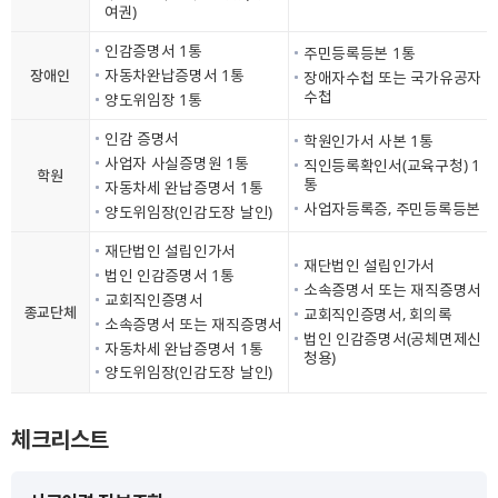
여권)
인감증명서 1통
주민등록등본 1통
자동차완납증명서 1통
장애인
장애자수첩 또는 국가유공자
수첩
양도위임장 1통
인감 증명서
학원인가서 사본 1통
사업자 사실증명원 1통
직인등록확인서(교육구청) 1
학원
통
자동차세 완납증명서 1통
사업자등록증, 주민등록등본
양도위임장(인감도장 날인)
재단법인 설립인가서
재단법인 설립인가서
법인 인감증명서 1통
소속증명서 또는 재직증명서
교회직인증명서
종교단체
교회직인증명서, 회의록
소속증명서 또는 재직증명서
법인 인감증명서(공체면제신
자동차세 완납증명서 1통
청용)
양도위임장(인감도장 날인)
체크리스트