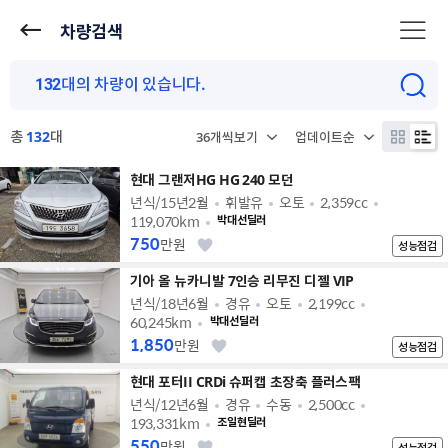
차량검색
총
132
대
현대 그랜저HG HG 240 모던
년식/15년2월
휘발유
오토
2,359cc
119,070km
박대선딜러
750
만원
성능점검
기아 올 뉴카니발 7인승 리무진 디젤 VIP
년식/18년6월
경유
오토
2,199cc
60,245km
박대선딜러
1,850
만원
성능점검
현대 포터II CRDi 슈퍼캡 초장축 플러스팩
년식/12년6월
경유
수동
2,500cc
193,331km
조일현딜러
550
만원
성능점검