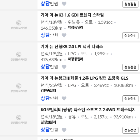
상담
만원
성능점검
기아 더 뉴K3 1.6 GDI 트렌디 스타일
년식/18년월
휘발유
오토
1,591cc
146,058km
박정동딜러
상담
만원
성능점검
기아 뉴 신형K5 2.0 LPI 택시 디럭스
년식/19년월
LPG
오토
1,999cc
476,639km
박정동딜러
상담
만원
성능점검
기아 더 뉴봉고Ⅲ화물 1.2톤 LPG 킹캡 초장축 GLS
년식/25년월
LPG
오토
2,469cc
10,088km
김인중딜러
상담
만원
성능점검
KG모빌리티(쌍용) 렉스턴 스포츠 2.2 4WD 프레스티지
년식/18년월
경유
오토
2,157cc
93,910km
김정원딜러
상담
만원
성능점검