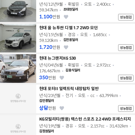
년식/12년9월
휘발유
오토
2,400cc
59,347km
조대현딜러
1,100
만원
성능점검
현대 올 뉴투싼 디젤 1.7 2WD 모던
년식/15년6월
경유
오토
1,685cc
59,120km
김진웅딜러
1,720
만원
성능점검
현대 뉴그랜저XG S30
년식/04년6월
휘발유
오토
2,972cc
176,467km
김용식딜러
350
만원
성능점검
현대 포터II 일렉트릭 내장탑차 일반
년식/23년월
전기
오토
cc
63,799km
김인중딜러
상담
만원
성능점검
KG모빌리티(쌍용) 렉스턴 스포츠 2.2 4WD 프레스티지
년식/19년월
경유
오토
2,157cc
31,432km
김정원딜러