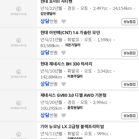
현대 포터II 시티밴
년식/22년월
경유
오토
2,497cc
24,154km
김인중딜러
상담
만원
성능점검
현대 아반떼(CN7) 1.6 가솔린 모던
년식/21년월
휘발유
오토
1,598cc
83,588km
이은기딜러
상담
만원
성능점검
현대 제네시스 BH 330 럭셔리
년식/10년월
휘발유
오토
3,342cc
142,884km
이봉주딜러
상담
만원
성능점검
제네시스 GV80 3.0 디젤 AWD 기본형
년식/20년월
경유
오토
2,996cc
100,292km
윤장원딜러
상담
만원
성능점검
기아 뉴모닝 LX 고급형 블랙프리미엄
년식/11년월
휘발유
오토
999cc