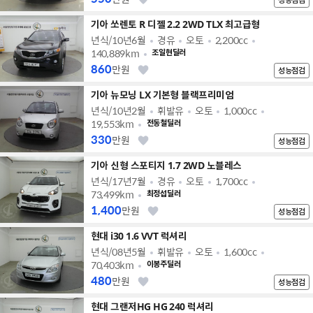
기아 쏘렌토 R 디젤 2.2 2WD TLX 최고급형
년식/10년6월
경유
오토
2,200cc
140,889km
조일현딜러
860
만원
성능점검
기아 뉴모닝 LX 기본형 블랙프리미엄
년식/10년2월
휘발유
오토
1,000cc
19,553km
전동철딜러
330
만원
성능점검
기아 신형 스포티지 1.7 2WD 노블레스
년식/17년7월
경유
오토
1,700cc
73,499km
최정섭딜러
1,400
만원
성능점검
현대 i30 1.6 VVT 럭셔리
년식/08년5월
휘발유
오토
1,600cc
70,403km
이봉주딜러
480
만원
성능점검
현대 그랜저HG HG 240 럭셔리