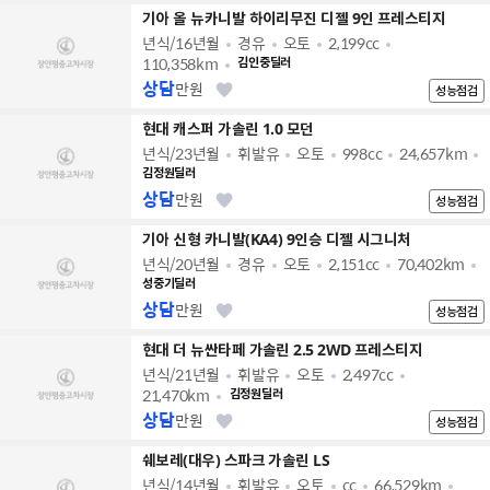
기아 올 뉴카니발 하이리무진 디젤 9인 프레스티지
년식/16년월
경유
오토
2,199cc
110,358km
김인중딜러
상담
만원
성능점검
현대 캐스퍼 가솔린 1.0 모던
년식/23년월
휘발유
오토
998cc
24,657km
김정원딜러
상담
만원
성능점검
기아 신형 카니발(KA4) 9인승 디젤 시그니처
년식/20년월
경유
오토
2,151cc
70,402km
성중기딜러
상담
만원
성능점검
현대 더 뉴싼타페 가솔린 2.5 2WD 프레스티지
년식/21년월
휘발유
오토
2,497cc
21,470km
김정원딜러
상담
만원
성능점검
쉐보레(대우) 스파크 가솔린 LS
년식/14년월
휘발유
오토
cc
66,529km