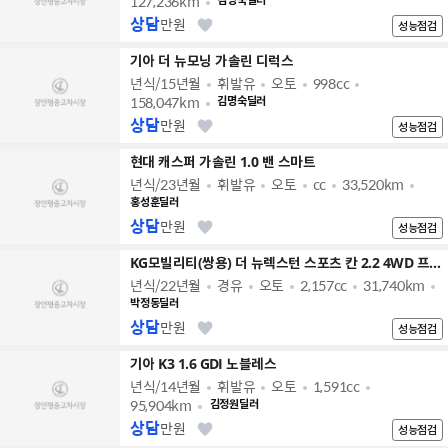
127,236km
김명숙딜러
상담
만원
성능점검
기아 더 뉴모닝 가솔린 디럭스
년식/15년월
휘발유
오토
998cc
158,047km
김명숙딜러
상담
만원
성능점검
현대 캐스퍼 가솔린 1.0 밴 스마트
년식/23년월
휘발유
오토
cc
33,520km
홍성훈딜러
상담
만원
성능점검
KG모빌리티(쌍용) 더 뉴렉스턴 스포츠 칸 2.2 4WD 프레스티지
년식/22년월
경유
오토
2,157cc
31,740km
박정동딜러
상담
만원
성능점검
기아 K3 1.6 GDI 노블레스
년식/14년월
휘발유
오토
1,591cc
95,904km
김정원딜러
상담
만원
성능점검