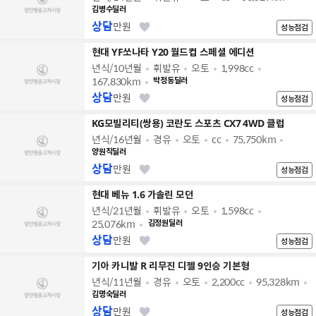
김병수딜러
상담
만원
성능점검
현대 YF쏘나타 Y20 월드컵 스페셜 에디션
년식/10년월
휘발유
오토
1,998cc
167,830km
박정동딜러
상담
만원
성능점검
KG모빌리티(쌍용) 코란도 스포츠 CX7 4WD 클럽
년식/16년월
경유
오토
cc
75,750km
양원직딜러
상담
만원
성능점검
현대 베뉴 1.6 가솔린 모던
년식/21년월
휘발유
오토
1,598cc
25,076km
김정원딜러
상담
만원
성능점검
기아 카니발 R 리무진 디젤 9인승 기본형
년식/11년월
경유
오토
2,200cc
95,328km
김명숙딜러
상담
만원
성능점검