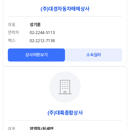
(주)대경자동차매매상사
대표
성기훈
연락처
02-2244-5113
팩스
02-2212-7138
상사차량보기
소속딜러
(주)대륙종합상사
대표
양영직/원세연