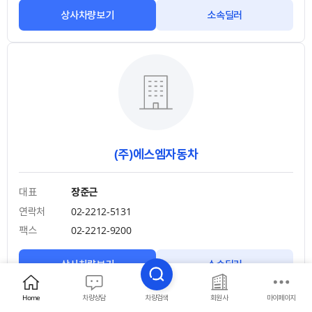
상사차량보기
소속딜러
(주)에스엠자동차
대표
장준근
연락처
02-2212-5131
팩스
02-2212-9200
상사차량보기
소속딜러
Home
차량상담
차량검색
회원사
마이페이지