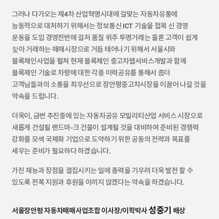
그러나 다가오는 제4차 산업혁명시대에 걸맞는 자동차유통에
능동적으로 대처하기 위해서는 정보통신 ICT 기술을 접목 신 경영
운동을 도입 경영전반에 걸처 품질 위주 투명거래는 물론 고객이 쉽게
찿아 거래하는 매매시장으로 거듭 태어나기 위해서 서울시와
블록체인사업을 펄쳐 현재 블록체인 중고차웹서비스개발과 함께
블록제인 기술로 차량에 대한 각종 이력공유를 통해서 좀더
고객님들과의 소통을 최우선으로 장안평중고차시장을 이끌어 나갈 것을
약속을 드립니다.
더욱이, 금번 추진중에 있는 자동차공유 모빌리티산업 서비스 시장으로
새롭게 건설될 랜드마-크 건물이 설계될 것을 대비하여 준비된 경쟁력
강화를 모색 국제화 기업으로 도약하기 위한 공동의 전략과 목표를
세우는 준비가 필요하다 하겠습니다.
가진 재능과 장점을 결집시키는 일에 총력을 기우려 더욱 발전 할 수
있도록 전폭 지원과 후원을 아끼지 않겠다는 약속을 하겠습니다.
성중기
서울장안평 자동차매매사업조합 이사장/이학박사
배상