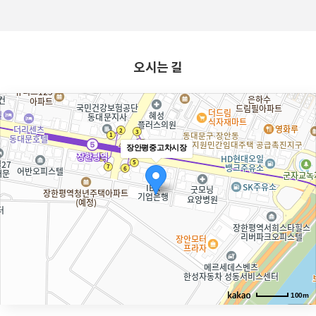
오시는 길
장안평중고차시장
100m