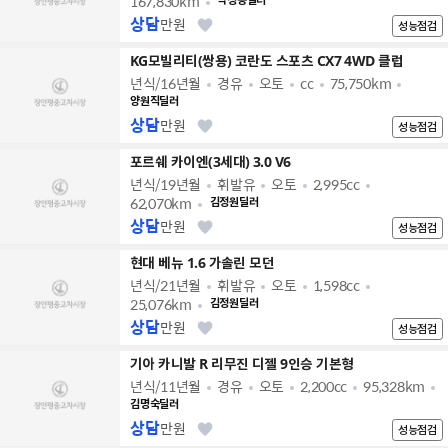
167,830km
박정동딜러
상담
만원
성능점검
KG모빌리티(쌍용) 코란도 스포츠 CX7 4WD 클럽
년식/16년월
경유
오토
cc
75,750km
양원직딜러
상담
만원
성능점검
포르쉐 카이엔(3세대) 3.0 V6
년식/19년월
휘발유
오토
2,995cc
62,070km
김정원딜러
상담
만원
성능점검
현대 베뉴 1.6 가솔린 모던
년식/21년월
휘발유
오토
1,598cc
25,076km
김정원딜러
상담
만원
성능점검
기아 카니발 R 리무진 디젤 9인승 기본형
년식/11년월
경유
오토
2,200cc
95,328km
김명숙딜러
상담
만원
성능점검