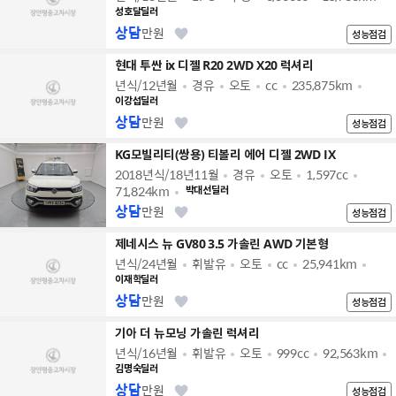
성호달딜러
상담
만원
성능점검
현대 투싼 ix 디젤 R20 2WD X20 럭셔리
년식/12년월
경유
오토
cc
235,875km
이강섭딜러
상담
만원
성능점검
KG모빌리티(쌍용) 티볼리 에어 디젤 2WD IX
2018년식/18년11월
경유
오토
1,597cc
71,824km
박대선딜러
상담
만원
성능점검
제네시스 뉴 GV80 3.5 가솔린 AWD 기본형
년식/24년월
휘발유
오토
cc
25,941km
이재학딜러
상담
만원
성능점검
기아 더 뉴모닝 가솔린 럭셔리
년식/16년월
휘발유
오토
999cc
92,563km
김명숙딜러
상담
만원
성능점검