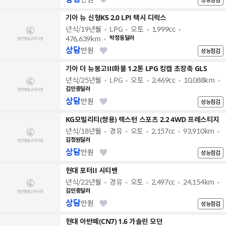
기아 뉴 신형K5 2.0 LPI 택시 디럭스
년식/19년월
LPG
오토
1,999cc
476,639km
박정동딜러
상담
만원
성능점검
기아 더 뉴봉고Ⅲ화물 1.2톤 LPG 킹캡 초장축 GLS
년식/25년월
LPG
오토
2,469cc
10,088km
김인중딜러
상담
만원
성능점검
KG모빌리티(쌍용) 렉스턴 스포츠 2.2 4WD 프레스티지
년식/18년월
경유
오토
2,157cc
93,910km
김정원딜러
상담
만원
성능점검
현대 포터II 시티밴
년식/22년월
경유
오토
2,497cc
24,154km
김인중딜러
상담
만원
성능점검
현대 아반떼(CN7) 1.6 가솔린 모던