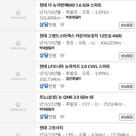
현대 더 뉴아반떼MD 1.6 GDi 스마트
년식/16년월
휘발유
오토
1,591cc
101,800km
박춘희딜러
상담
만원
성능점검
현대 그랜드스타렉스 어린이보호차 12인승 4WD
년식/15년월
경유
오토
cc
106,225km
박대원딜러
상담
만원
성능점검
현대 LF쏘나타 뉴라이즈 2.0 CVVL 스마트
년식/18년월
휘발유
오토
1,999cc
102,714km
김인중딜러
상담
만원
성능점검
르노(삼성) 뉴 QM6 2.0 GDe SE
년식/21년월
휘발유
CVT
cc
75,524km
박대원딜러
상담
만원
성능점검
현대 그린시티
년식/13년월
LPG
수동
6,366cc
15,786km