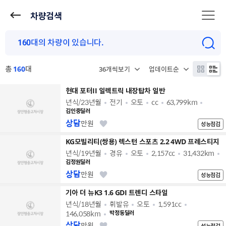
차량검색
총
160
대
현대 포터II 일렉트릭 내장탑차 일반
년식/23년월
전기
오토
cc
63,799km
김인중딜러
상담
만원
성능점검
KG모빌리티(쌍용) 렉스턴 스포츠 2.2 4WD 프레스티지
년식/19년월
경유
오토
2,157cc
31,432km
김정원딜러
상담
만원
성능점검
기아 더 뉴K3 1.6 GDI 트렌디 스타일
년식/18년월
휘발유
오토
1,591cc
146,058km
박정동딜러
상담
만원
성능점검