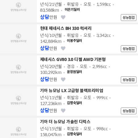
년식/21년월
휘발유
오토
1,598cc
83,588km
이은기딜러
상담
만원
성능점검
현대 제네시스 BH 330 럭셔리
년식/10년월
휘발유
오토
3,342cc
142,884km
이봉주딜러
상담
만원
성능점검
제네시스 GV80 3.0 디젤 AWD 기본형
년식/20년월
경유
오토
2,996cc
100,292km
윤장원딜러
상담
만원
성능점검
기아 뉴모닝 LX 고급형 블랙프리미엄
년식/11년월
휘발유
오토
999cc
127,236km
김명숙딜러
상담
만원
성능점검
기아 더 뉴모닝 가솔린 디럭스
년식/15년월
휘발유
오토
998cc
158,047km
김명숙딜러