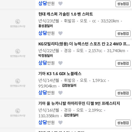
상담
만원
성능점검
현대 캐스퍼 가솔린 1.0 밴 스마트
년식/23년월
휘발유
오토
cc
33,520km
홍성훈딜러
상담
만원
성능점검
KG모빌리티(쌍용) 더 뉴렉스턴 스포츠 칸 2.2 4WD 프레스티지
년식/22년월
경유
오토
2,157cc
31,740km
박정동딜러
상담
만원
성능점검
기아 K3 1.6 GDI 노블레스
년식/14년월
휘발유
오토
1,591cc
95,904km
김정원딜러
상담
만원
성능점검
기아 올 뉴카니발 하이리무진 디젤 9인 프레스티지
년식/16년월
경유
오토
2,199cc
110,358km
김인중딜러
상담
만원
성능점검