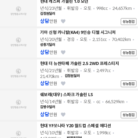
현대 캐스퍼 가솔린 1.0 모던
년식/23년월
휘발유
오토
998cc
24,657km
김정원딜러
상담
만원
성능점검
기아 신형 카니발(KA4) 9인승 디젤 시그니처
년식/20년월
경유
오토
2,151cc
70,402km
성중기딜러
상담
만원
성능점검
현대 더 뉴싼타페 가솔린 2.5 2WD 프레스티지
년식/21년월
휘발유
오토
2,497cc
21,470km
김정원딜러
상담
만원
성능점검
쉐보레(대우) 스파크 가솔린 LS
년식/14년월
휘발유
오토
cc
66,529km
김병수딜러
상담
만원
성능점검
현대 YF쏘나타 Y20 월드컵 스페셜 에디션
년식/10년월
휘발유
오토
1,998cc