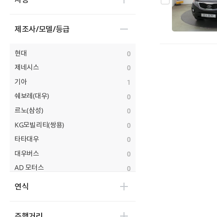
제조사/모델/등급
현대
0
제네시스
0
기아
1
쉐보레(대우)
0
르노(삼성)
0
KG모빌리티(쌍용)
0
타타대우
0
대우버스
0
AD 모터스
0
비바모빌리티(JJ 모터스)
0
연식
대창모터스(루트17)
0
범한자동차
0
주행거리