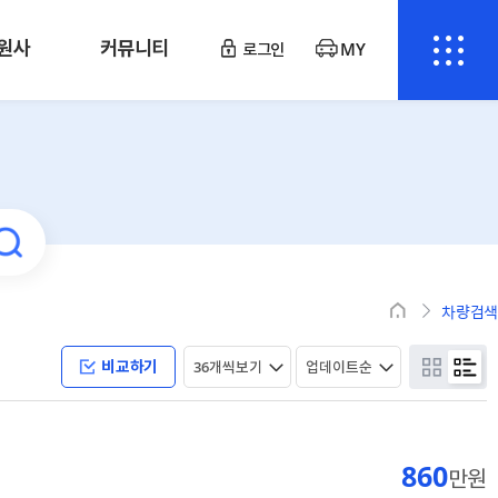
원사
커뮤니티
로그인
MY
차량검색
비교하기
860
만원