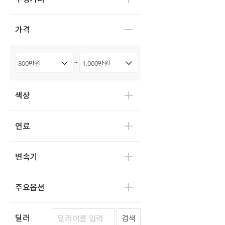
디피코
0
마스타
0
가격
마이브(KST 일렉트릭)
0
세보모빌리티(캠시스)
0
~
스마트이브이
0
우진산전
0
색상
어울림
0
에디슨모터스
0
연료
이비온
0
캠프마스터
0
변속기
파워프라자
0
한국상용트럭
0
주요옵션
한국쓰리축
0
한국메리트
0
한국특장기술
딜러
0
검색