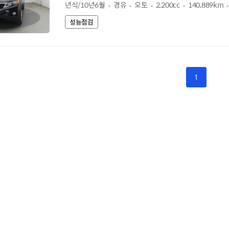
년식/10년6월
경유
오토
2,200cc
140,889km
성능점검
1