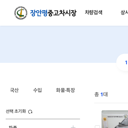
차량검색
상
국산
수입
화물·특장
총
1
대
선택 초기화
차종