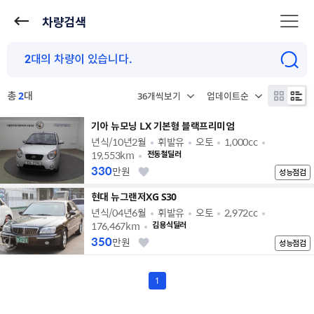
차량검색
총
2
대
기아 뉴모닝 LX 기본형 블랙프리미엄
년식/10년2월
휘발유
오토
1,000cc
19,553km
전동철딜러
330
만원
성능점검
현대 뉴그랜저XG S30
년식/04년6월
휘발유
오토
2,972cc
176,467km
김용식딜러
350
만원
성능점검
1