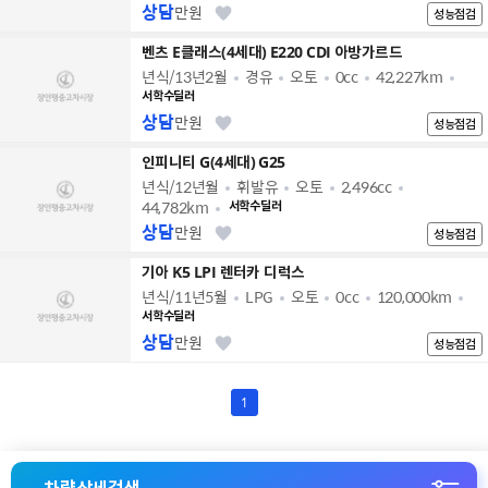
상담
만원
성능점검
벤츠 E클래스(4세대) E220 CDI 아방가르드
년식/13년2월
경유
오토
0cc
42,227km
서학수딜러
상담
만원
성능점검
인피니티 G(4세대) G25
년식/12년월
휘발유
오토
2,496cc
44,782km
서학수딜러
상담
만원
성능점검
기아 K5 LPI 렌터카 디럭스
년식/11년5월
LPG
오토
0cc
120,000km
서학수딜러
상담
만원
성능점검
1