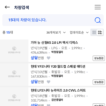
차량검색
총
15
대
기아 뉴 신형K5 2.0 LPI 택시 디럭스
년식/19년월
LPG
오토
1,999cc
476,639km
박정동딜러
상담
만원
성능점검
현대 YF쏘나타 Y20 월드컵 스페셜 에디션
년식/10년월
휘발유
오토
1,998cc
167,830km
박정동딜러
상담
만원
성능점검
현대 LF쏘나타 뉴라이즈 2.0 CVVL 스마트
년식/18년월
휘발유
오토
1,999cc
102,714km
김인중딜러
상담
만원
성능점검