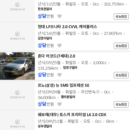
년식/11년3월
휘발유
오토
0cc
102,755km
한로운딜러
상담
만원
성능점검
현대 LF쏘나타 2.0 CVVL 케어플러스
년식/16년5월
휘발유
오토
0cc
27,807km
김영수딜러
상담
만원
성능점검
혼다 어코드(7세대) 2.0
년식/05년5월
휘발유
오토
2,000cc
131,256km
임창구딜러
상담
만원
성능점검
르노(삼성) 뉴 SM5 임프레션 SE
년식/09년4월
휘발유
무단변속기
0cc
36,000km
황의환딜러
상담
만원
성능점검
쉐보레(대우) 토스카 프리미엄 L6 2.0 CDX
년식/09년11월
휘발유
오토
0cc
0km
성부경딜러