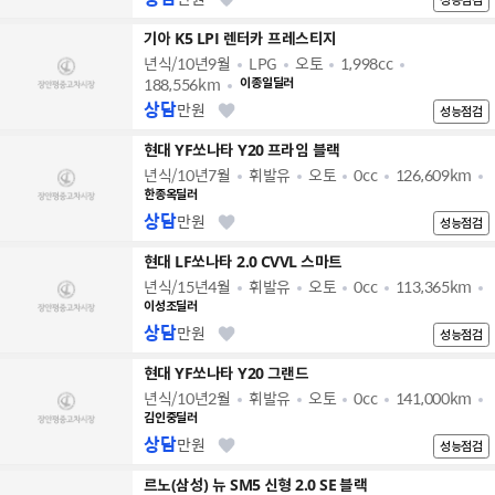
기아 K5 LPI 렌터카 프레스티지
년식/10년9월
LPG
오토
1,998cc
188,556km
이종일딜러
상담
만원
성능점검
현대 YF쏘나타 Y20 프라임 블랙
년식/10년7월
휘발유
오토
0cc
126,609km
한종옥딜러
상담
만원
성능점검
현대 LF쏘나타 2.0 CVVL 스마트
년식/15년4월
휘발유
오토
0cc
113,365km
이성조딜러
상담
만원
성능점검
현대 YF쏘나타 Y20 그랜드
년식/10년2월
휘발유
오토
0cc
141,000km
김인중딜러
상담
만원
성능점검
르노(삼성) 뉴 SM5 신형 2.0 SE 블랙