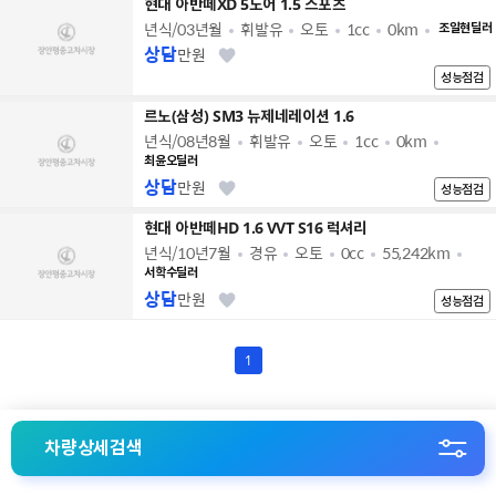
현대 아반떼XD 5도어 1.5 스포츠
년식/03년월
휘발유
오토
1cc
0km
조일현딜러
상담
만원
성능점검
르노(삼성) SM3 뉴제네레이션 1.6
년식/08년8월
휘발유
오토
1cc
0km
최윤오딜러
상담
만원
성능점검
현대 아반떼HD 1.6 VVT S16 럭셔리
년식/10년7월
경유
오토
0cc
55,242km
서학수딜러
상담
만원
성능점검
1
차량상세검색