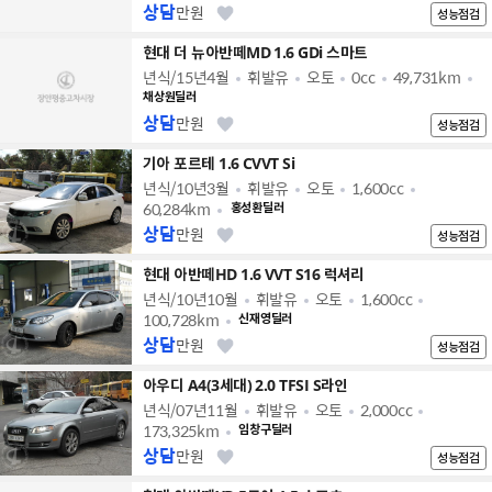
상담
만원
성능점검
현대 더 뉴아반떼MD 1.6 GDi 스마트
년식/15년4월
휘발유
오토
0cc
49,731km
채상원딜러
상담
만원
성능점검
기아 포르테 1.6 CVVT Si
년식/10년3월
휘발유
오토
1,600cc
60,284km
홍성환딜러
상담
만원
성능점검
현대 아반떼HD 1.6 VVT S16 럭셔리
년식/10년10월
휘발유
오토
1,600cc
100,728km
신재영딜러
상담
만원
성능점검
아우디 A4(3세대) 2.0 TFSI S라인
년식/07년11월
휘발유
오토
2,000cc
173,325km
임창구딜러
상담
만원
성능점검