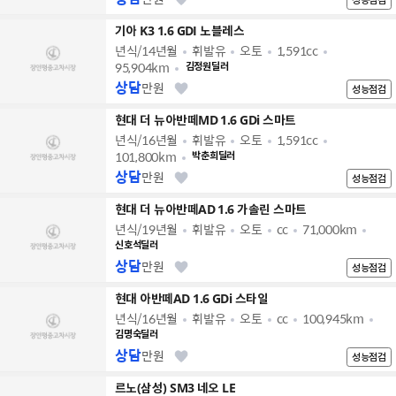
기아 K3 1.6 GDI 노블레스
년식/14년월
휘발유
오토
1,591cc
95,904km
김정원딜러
상담
만원
성능점검
현대 더 뉴아반떼MD 1.6 GDi 스마트
년식/16년월
휘발유
오토
1,591cc
101,800km
박춘희딜러
상담
만원
성능점검
현대 더 뉴아반떼AD 1.6 가솔린 스마트
년식/19년월
휘발유
오토
cc
71,000km
신호석딜러
상담
만원
성능점검
현대 아반떼AD 1.6 GDi 스타일
년식/16년월
휘발유
오토
cc
100,945km
김명숙딜러
상담
만원
성능점검
르노(삼성) SM3 네오 LE