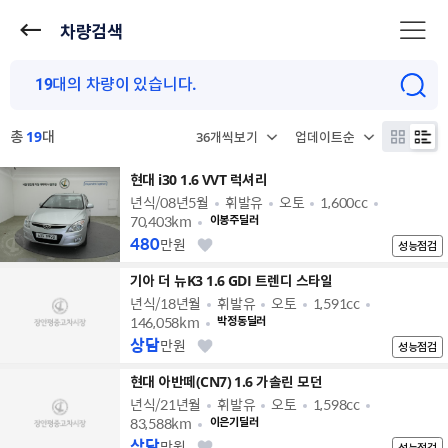
차량검색
총
19
대
현대 i30 1.6 VVT 럭셔리
년식/08년5월
휘발유
오토
1,600cc
70,403km
이봉주딜러
480
만원
성능점검
기아 더 뉴K3 1.6 GDI 트렌디 스타일
년식/18년월
휘발유
오토
1,591cc
146,058km
박정동딜러
상담
만원
성능점검
현대 아반떼(CN7) 1.6 가솔린 모던
년식/21년월
휘발유
오토
1,598cc
83,588km
이은기딜러
상담
만원
성능점검