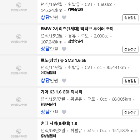
년식/16년월
휘발유
CVT
1,600cc
145,242km
김명숙딜러
상담
만원
성능점검
BMW 2시리즈(1세대) 액티브 투어러 조이
년식/15년월
경유
오토
2,000cc
107,248km
김명숙딜러
상담
만원
성능점검
르노(삼성) 뉴 SM3 1.6 SE
년식/11년월
휘발유
CVT
cc
85,441km
이강섭딜러
상담
만원
성능점검
기아 K3 1.6 GDI 럭셔리
년식/15년7월
휘발유
오토
0cc
68,005km
한종옥딜러
상담
만원
성능점검
혼다 시빅(8세대) 1.8
년식/08년2월
휘발유
오토
0cc
151,537km
홍상남딜러