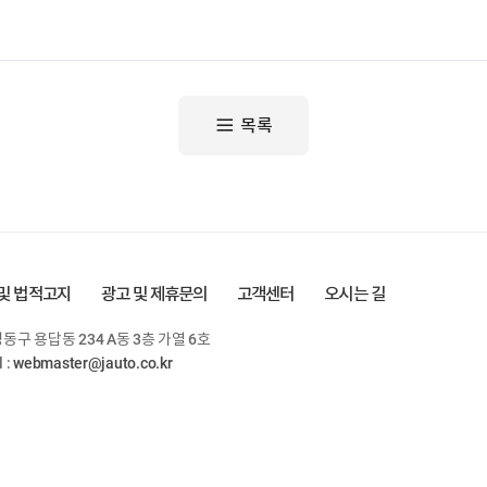
목록
및 법적고지
광고 및 제휴문의
고객센터
오시는 길
동구 용답동 234 A동 3층 가열 6호
l :
webmaster@jauto.co.kr