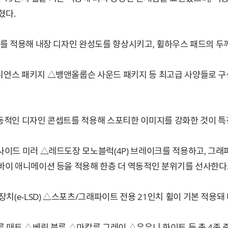
혔다.
버를 적용해 내장 디자인 완성도를 향상시키고, 휠하우스 패드의 두께
니언스 패키지 △뱅앤올룹슨 사운드 패키지 등 최고급 사양들로 구
역동적인 디자인 콘셉트를 적용해 스포티한 이미지를 강화한 것이 특
사이드 미러 △레드도장 모노블럭(4P) 브레이크를 적용하고, 그
바이 애니메이션 등을 적용해 한층 더 역동적인 분위기를 선사한다
(e-LSD) △스포츠/그래파이트 전용 21인치 휠이 기본 적용돼
 매트 △베링 블루 △마칼루 그레이 △우유니 화이트 등 총 4종 중