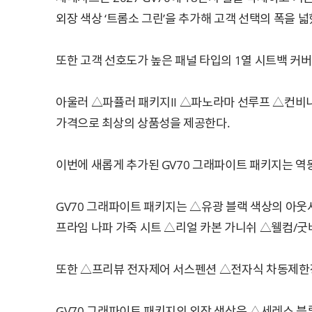
외장 색상 ‘트롬소 그린’을 추가해 고객 선택의 폭을 넓
또한 고객 선호도가 높은 패널 타입의 1열 시트백 커
아울러 △파퓰러 패키지II △파노라마 선루프 △컨비
가격으로 최상의 상품성을 제공한다.
이번에 새롭게 추가된 GV70 그래파이트 패키지는 
GV70 그래파이트 패키지는 △유광 블랙 색상의 아웃
프라임 나파 가죽 시트 △리얼 카본 가니쉬 △웰컴/굿
또한 △프리뷰 전자제어 서스펜션 △전자식 차동제한장치
GV70 그래파이트 패키지의 외장 색상은 △세레스 블루