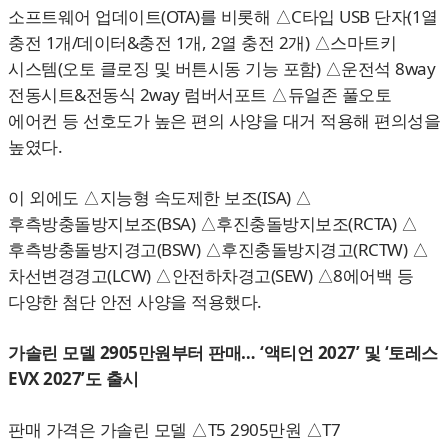
소프트웨어 업데이트(OTA)를 비롯해 △C타입 USB 단자(1열
충전 1개/데이터&충전 1개, 2열 충전 2개) △스마트키
시스템(오토 클로징 및 버튼시동 기능 포함) △운전석 8way
전동시트&전동식 2way 럼버서포트 △듀얼존 풀오토
에어컨 등 선호도가 높은 편의 사양을 대거 적용해 편의성을
높였다.
이 외에도 △지능형 속도제한 보조(ISA) △
후측방충돌방지보조(BSA) △후진충돌방지보조(RCTA) △
후측방충돌방지경고(BSW) △후진충돌방지경고(RCTW) △
차선변경경고(LCW) △안전하차경고(SEW) △8에어백 등
다양한 첨단 안전 사양을 적용했다.
가솔린 모델 2905만원부터 판매… ‘액티언 2027’ 및 ‘토레스
EVX 2027’도 출시
판매 가격은 가솔린 모델 △T5 2905만원 △T7