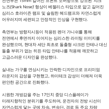
전면부는 15mm 길어진 프론트 오버항으로 강조된 ‘샤크
노즈(Shark Nose)’ 형상이 베젤리스 타입으로 얇고 길어진
심리스 호라이즌 램프 및 슬림한 헤드램프와 자연스럽게
어우러지며 세련되고 안정적인 인상을 구현했다.
측면부는 방향지시등이 적용된 펜더 가니쉬를 통해
전면에서 후면까지 이어지는 심리스한 라이팅 이미지를
완성했으며, 현대차 세단 최초로 돌출형 샤크핀 안테나 대신
돌출 부위가 없는 히든 타입 안테나를 적용해 깨끗하고
고급스러운 디자인을 완성했다.
실내는 가구를 연상시키는 안락한 디자인으로 프리미엄
라운지의 감성을 구현했고, 하이테크 감성이 더해져 더욱
편안한 공간으로 진화했다.
시원한 개방감을 주는 17인치 중앙 디스플레이가
미래지향적인 분위기를 주도하며, 운전자의 전방 시선이
자연스럽게 닿는 곳에 차속, 변속단, 경로 등 주요 차량