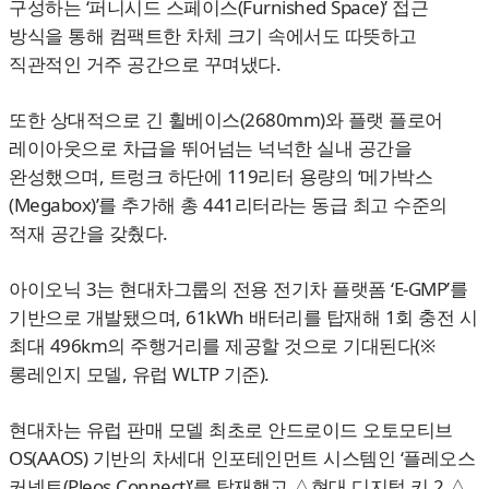
구성하는 ‘퍼니시드 스페이스(Furnished Space)’ 접근
방식을 통해 컴팩트한 차체 크기 속에서도 따뜻하고
직관적인 거주 공간으로 꾸며냈다.
또한 상대적으로 긴 휠베이스(2680mm)와 플랫 플로어
레이아웃으로 차급을 뛰어넘는 넉넉한 실내 공간을
완성했으며, 트렁크 하단에 119리터 용량의 ‘메가박스
(Megabox)’를 추가해 총 441리터라는 동급 최고 수준의
적재 공간을 갖췄다.
아이오닉 3는 현대차그룹의 전용 전기차 플랫폼 ‘E-GMP’를
기반으로 개발됐으며, 61kWh 배터리를 탑재해 1회 충전 시
최대 496km의 주행거리를 제공할 것으로 기대된다(※
롱레인지 모델, 유럽 WLTP 기준).
현대차는 유럽 판매 모델 최초로 안드로이드 오토모티브
OS(AAOS) 기반의 차세대 인포테인먼트 시스템인 ‘플레오스
커넥트(Pleos Connect)’를 탑재했고 △현대 디지털 키 2 △